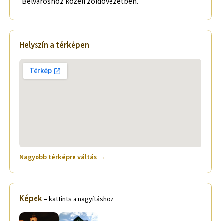
Belvároshoz közeli zöldövezetben.
Helyszín a térképen
Nagyobb térképre váltás →
Képek
– kattints a nagyításhoz