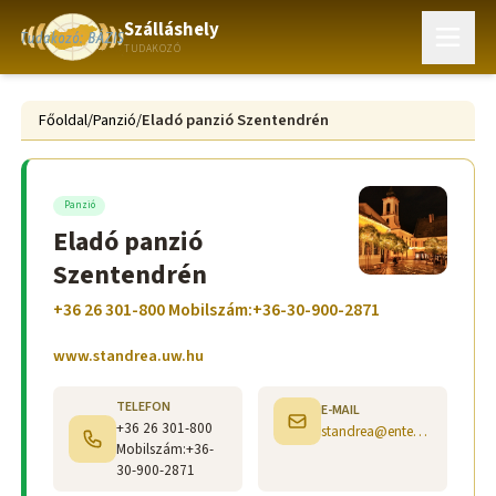
Szálláshely
TUDAKOZÓ
Főoldal
/
Panzió
/
Eladó panzió Szentendrén
Panzió
Eladó panzió
Szentendrén
+36 26 301-800 Mobilszám:+36-30-900-2871
www.standrea.uw.hu
TELEFON
E-MAIL
+36 26 301-800
standrea@enternet.hu
Mobilszám:+36-
30-900-2871