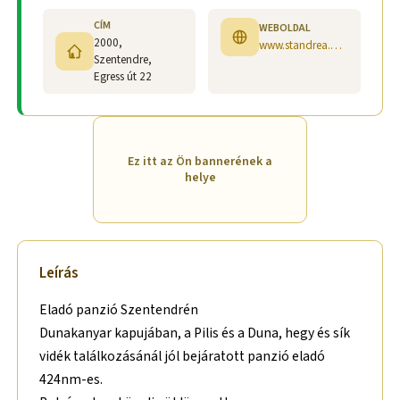
CÍM
WEBOLDAL
2000,
www.standrea.uw.hu
Szentendre,
Egress út 22
Ez itt az Ön bannerének a
helye
Leírás
Eladó panzió Szentendrén
Dunakanyar kapujában, a Pilis és a Duna, hegy és sík
vidék találkozásánál jól bejáratott panzió eladó
424nm-es.